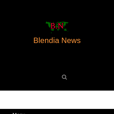
Skip
to
content
Skip
to
content
Blendia News
Search
for: