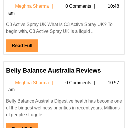
Active
Meghna
Meghna Sharma
0 Comments
10:48
Spray
Sharma
am
Weight
Loss
C3 Active Spray UK What Is C3 Active Spray UK? To
UK
begin with, C3 Active Spray UK is a liquid ...
Reviews
Read
Read Full
Full
Belly
Belly Balance Australia Reviews
Balance
Meghna
Meghna Sharma
0 Comments
10:57
Australia
Sharma
am
Reviews
Belly Balance Australia Digestive health has become one
of the biggest wellness priorities in recent years. Millions
of people struggle ...