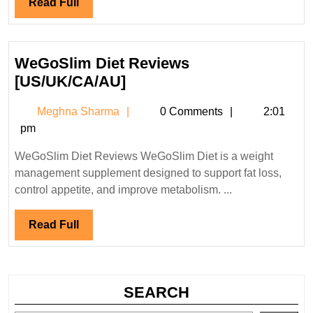
Read
Read Full
Full
WeGoSlim Diet Reviews
WeGoSlim
[US/UK/CA/AU]
Diet
Meghna
Meghna Sharma
0 Comments
2:01
Reviews
Sharma
pm
[US/UK/CA/AU]
WeGoSlim Diet Reviews WeGoSlim Diet is a weight
management supplement designed to support fat loss,
control appetite, and improve metabolism. ...
Read
Read Full
Full
SEARCH